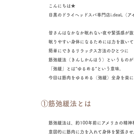
こんにちは★
目黒のドライヘッドスパ専門店i.deaL（
皆さんはなかなか眠れない夜や緊張感が抜
眠りやすい身体になるためには力を抜いて
簡単にできるリラックス方法のひとつに
筋弛緩法（きんしかんほう）というものが
「弛緩」とは”ゆるめる”という意味。
今回は筋肉をゆるめる（弛緩）全身を楽に
①筋弛緩法とは
筋弛緩法は、約100年前にアメリカの精神
意図的に筋肉に力を入れて身体を緊張させ