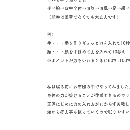
手→腕→背中全体→お腹→お尻→足→顔→
（順番は厳密でなくても大丈夫です）
例）
手・・・拳を作りギュっと力を入れて10
顔・・・顔をすぼめて力を入れて10秒キ
※ポイントが力をいれるときに80%~10
私は寝る前にお布団の中でやってみました
身体の力が抜けることが体感できるのでリ
正直はじめは力の入れ方がわからず苦戦し
頭から考え事も抜けていくので眠りやすい