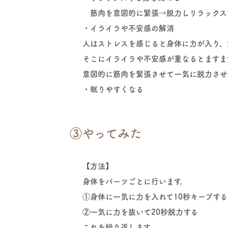
筋肉を意図的に緊張→脱力しリラックス
・イライラや不安感の解消
人はストレスを感じると身体に力が入り、
そこにイライラや不安感が重なるとますま
意図的に筋肉を緊張させて一気に脱力させ
・眠りやすくなる
③やってみた
【方法】
身体をパーツごとに行います。
①身体に一気に力を入れて10秒キープする
②一気に力を抜いて20秒脱力する
これを繰り返します。