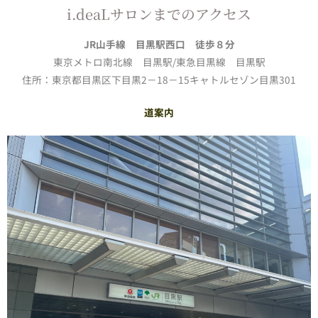
i.deaLサロンまでのアクセス
JR山手線 目黒駅西口 徒歩８分
東京メトロ南北線 目黒駅/東急目黒線 目黒駅
住所：東京都目黒区下目黒2－18－15キャトルセゾン目黒301
道案内